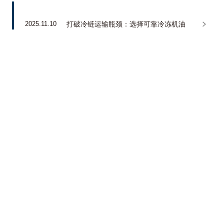
2025.11.10
打破冷链运输瓶颈：选择可靠冷冻机油
2025中国轻型商用制冷产业年会精彩
2025.09.16
回顾｜青岛展圆满收官
公司信息
About Us
沿革